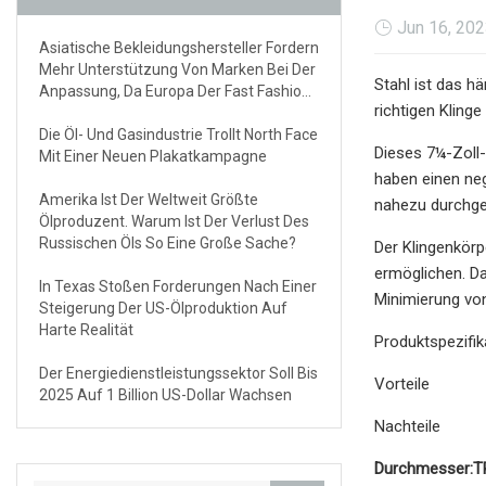
Jun 16, 20
Asiatische Bekleidungshersteller Fordern
Mehr Unterstützung Von Marken Bei Der
Stahl ist das h
Anpassung, Da Europa Der Fast Fashion
richtigen Klin
Den Garaus Macht
Die Öl- Und Gasindustrie Trollt North Face
Dieses 7¼-Zoll-
Mit Einer Neuen Plakatkampagne
haben einen neg
Amerika Ist Der Weltweit Größte
nahezu durchge
Ölproduzent. Warum Ist Der Verlust Des
Russischen Öls So Eine Große Sache?
Der Klingenkörp
ermöglichen. Da
In Texas Stoßen Forderungen Nach Einer
Minimierung vo
Steigerung Der US-Ölproduktion Auf
Harte Realität
Produktspezifik
Der Energiedienstleistungssektor Soll Bis
Vorteile
2025 Auf 1 Billion US-Dollar Wachsen
Nachteile
Durchmesser:
T