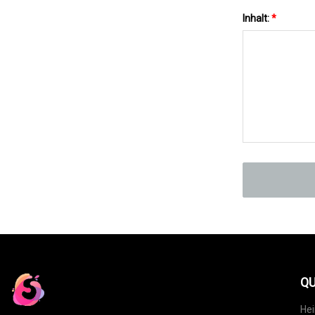
Inhalt:
*
QU
He