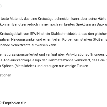
23
ärteste Material, das eine Kreissäge schneiden kann, aber seine Härte
ge können Benutzer jedoch immer noch ein breites Spektrum an Bau-
Kreissägeblatt von IRWIN ist ein Stahlschneideblatt, das den gleichen
ativen Neigungswinkel und einen tiefen Körper, um starken Stößen 
hende Schnittkante aufweisen kann.
er ist präzisionsgefertigt und verfügt über Antivibrationsöffnungen
s Anti-Rückschlag-Design der Hartmetallzähne verhindert, dass die S
n Spänen (Metallabrieb) und erzeugen nur wenige Funken.
ationen
PI:
Empfohlen für: