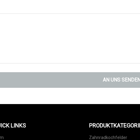
AN UNS SENDE
ICK LINKS
PRODUKTKATEGORI
im
Zahnradkochfelder