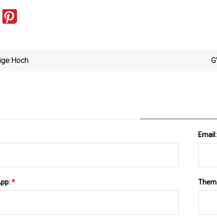
ige:
Hoch
G
Email
App:
*
Them