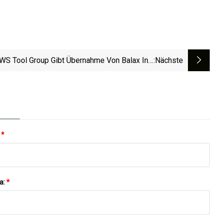
WS Tool Group Gibt Übernahme Von Balax Inc.
:nächste
Bekannt.
:
*
a:
*