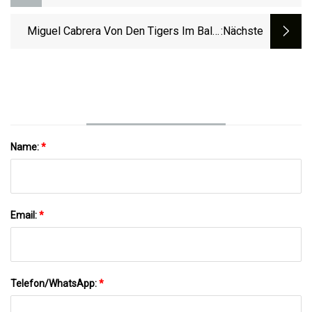
Washington Commanders Für 2023
Miguel Cabrera Von Den Tigers Im Bally
:nächste
Sports-Special Geehrt
Name:
*
Email:
*
Telefon/WhatsApp:
*